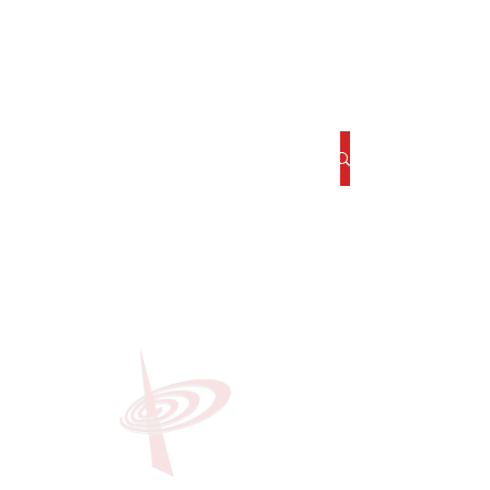
Entrada
Todo
Todo
Telesites
Telecomunicaciones
Seguridad
Digital Signage
Consultoría y Capacitación
Obra Civil