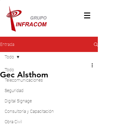
Entrada
Todo
Todo
Gec Alsthom
Telecomunicaciones
Seguridad
Digital Signage
Consultoría y Capacitación
Obra Civil