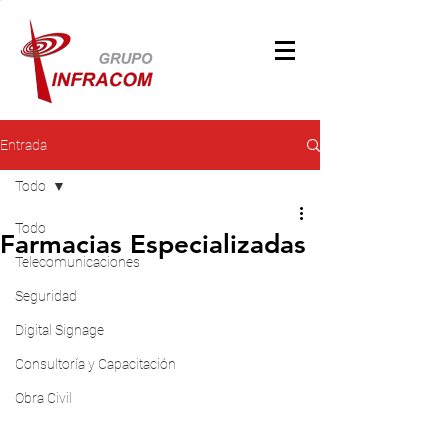
Entrada
Todo
Todo
Farmacias Especializadas
Telecomunicaciones
Seguridad
Digital Signage
Consultoría y Capacitación
Obra Civil