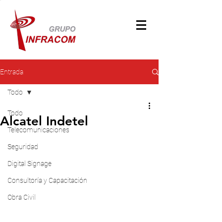
Entrada
Todo
Todo
Alcatel Indetel
Telecomunicaciones
Seguridad
Digital Signage
Consultoría y Capacitación
Obra Civil