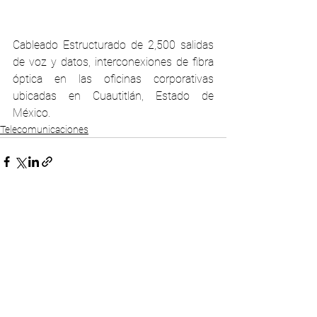
Cableado Estructurado de 2,500 salidas 
de voz y datos, interconexiones de fibra 
óptica en las oficinas corporativas 
ubicadas en Cuautitlán, Estado de 
México.
Telecomunicaciones
Comentarios
Escribir un comentario...