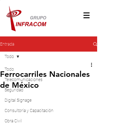
Entrada
Todo
Todo
Ferrocarriles Nacionales
Telecomunicaciones
de México
Seguridad
Digital Signage
Consultoría y Capacitación
Obra Civil