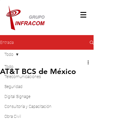
Entrada
Todo
Todo
AT&T BCS de México
Telecomunicaciones
Seguridad
Digital Signage
Consultoría y Capacitación
Obra Civil